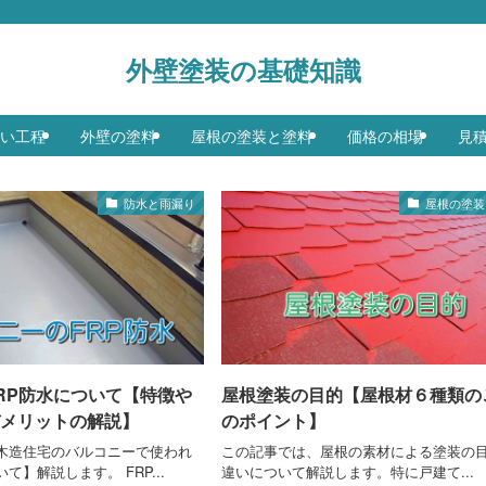
外壁塗装の基礎知識
い工程
外壁の塗料
屋根の塗装と塗料
価格の相場
見
防水と雨漏り
屋根の塗装
RP防水について【特徴や
屋根塗装の目的【屋根材６種類の
メリットの解説】
のポイント】
木造住宅のバルコニーで使われ
この記事では、屋根の素材による塗装の
て】解説します。 FRP...
違いについて解説します。特に戸建て...